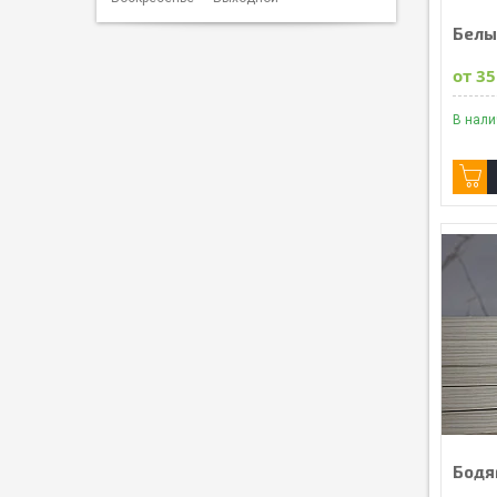
Белы
от 35
В нал
Бодя