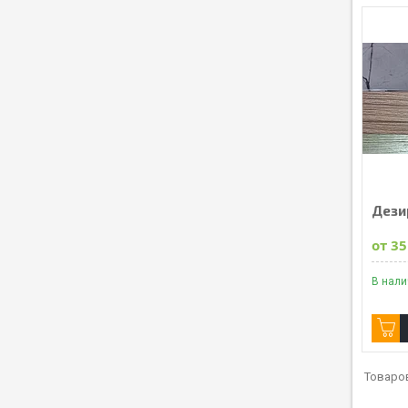
Дези
от 35
В нал