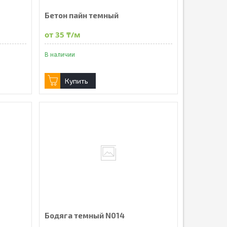
Бетон пайн темный
от 35 ₸/м
В наличии
Купить
Бодяга темный N014