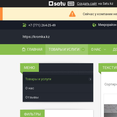
Создать сайт
на Satu.kz
Сейчас у компании н
Микрорайон 
+7 (771) 264-25-49
https://kromka.kz
ГЛАВНАЯ
ТОВАРЫ И УСЛУГИ
О НАС
Д
ТЕКСТУ
Товары и услуги
О нас
Отзывы
ФИЛЬТРЫ