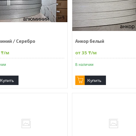
иний / Серебро
Анкор белый
 ₸/м
от 35 ₸/м
ичии
В наличии
Купить
Купить