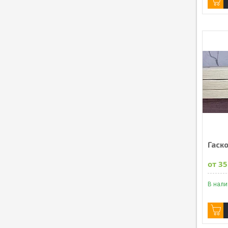
Гаск
от 35
В нал