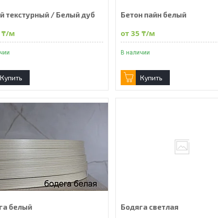
й текстурный / Белый дуб
Бетон пайн белый
 ₸/м
от 35 ₸/м
ичии
В наличии
Купить
Купить
га белый
Бодяга светлая