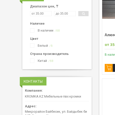
Диапазон цен, ₸
Наличие
В наличии
68
Алюм
Цвет
от 35
Белый
6
Страна производитель
В нал
Китай
68
КОНТАКТЫ
KROMKA.KZ Мебельные пвх кромки
Микрорайон Байбесик, ул. Байдыбек би