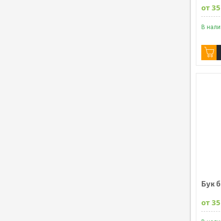
от 35
В нал
Бук 
от 35