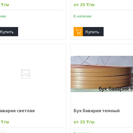
 ₸/м
от 35 ₸/м
ичии
В наличии
Купить
Купить
бавария светлая
Бук бавария темный
 ₸/м
от 35 ₸/м