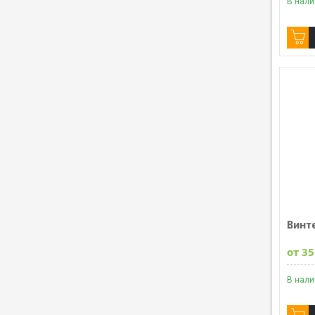
В нал
Винт
от 35
В нал