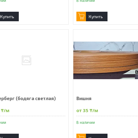
ичии
В наличии
Купить
Купить
ерберг (бодяга светлая)
Вишня
 ₸/м
от 35 ₸/м
ичии
В наличии