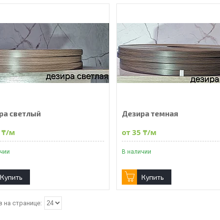
ра светлый
Дезира темная
 ₸/м
от 35 ₸/м
ичии
В наличии
Купить
Купить