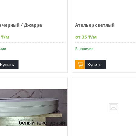
р черный / Джарра
Ательер светлый
 ₸/м
от 35 ₸/м
ичии
В наличии
Купить
Купить