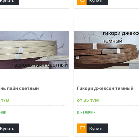
Купить
Купить
онь пайн светлый
Гикори джексон темный
 ₸/м
от 35 ₸/м
ичии
В наличии
Купить
Купить