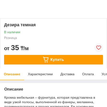
Дезира темная
В наличии
Розница
35
от
₸/м
Купить
Описание
Характеристики
Доставка
Оплата
Усл
Описание
Кромка мебельная – фурнитура, которая представлена в
виде узкой полосы, выполненной из фанеры, меламина,
поливинилхлорида и прочих материалов. Ее основными