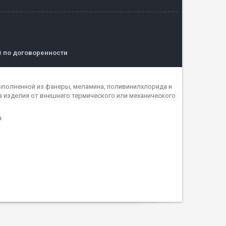
й
по договоренности
ыполненной из фанеры, меламина, поливинилхлорида и
 изделия от внешнего термического или механического
а