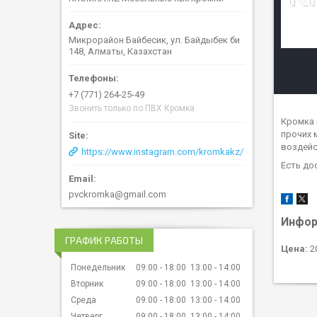
Микрорайон Байбесик, ул. Байдыбек би
148, Алматы, Казахстан
+7 (771) 264-25-49
Звонить только по ПВХ Кромка
Кромка 
прочих 
воздейс
https://www.instagram.com/kromkakz/
Есть до
pvckromka@gmail.com
Инфор
ГРАФИК РАБОТЫ
Цена:
2
Понедельник
09:00
18:00
13:00
14:00
Вторник
09:00
18:00
13:00
14:00
Среда
09:00
18:00
13:00
14:00
Четверг
09:00
18:00
13:00
14:00