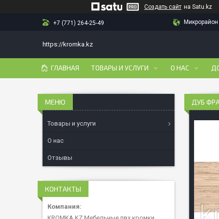
Создать сайт
на Satu.kz
Микрорайон 
+7 (771) 264-25-49
https://kromka.kz
ГЛАВНАЯ
ТОВАРЫ И УСЛУГИ
О НАС
Д
ДУБ ФР
Товары и услуги
О нас
Отзывы
КОНТАКТЫ
KROMKA.KZ Мебельные пвх кромки