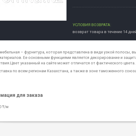
возврат товара в течение 14 дне
мебельная – фурнитура, которая представлена в виде узкой полосы, в
материалов. Ее основными функциями является декорирование и защита
твия.Цвет указанный на сайте может отличатся от фактического цвета.
ставка по всем регионам Казахстана, а также в зоне таможенного союз
мация для заказа
0 ₸/м