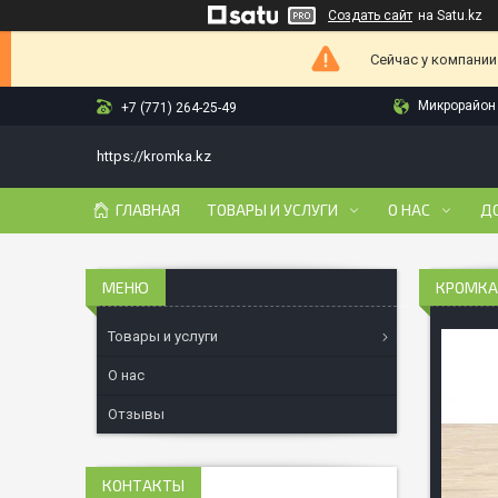
Создать сайт
на Satu.kz
Сейчас у компании
Микрорайон 
+7 (771) 264-25-49
https://kromka.kz
ГЛАВНАЯ
ТОВАРЫ И УСЛУГИ
О НАС
Д
КРОМКА
Товары и услуги
О нас
Отзывы
КОНТАКТЫ