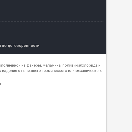
й
по договоренности
ыполненной из фанеры, меламина, поливинилхлорида и
 изделия от внешнего термического или механического
а