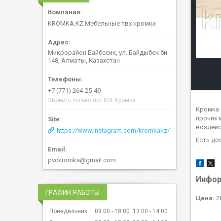
KROMKA.KZ Мебельные пвх кромки
Микрорайон Байбесик, ул. Байдыбек би
148, Алматы, Казахстан
+7 (771) 264-25-49
Звонить только по ПВХ Кромка
Кромка 
прочих 
воздейс
https://www.instagram.com/kromkakz/
Есть до
pvckromka@gmail.com
Инфор
ГРАФИК РАБОТЫ
Цена:
2
Понедельник
09:00
18:00
13:00
14:00