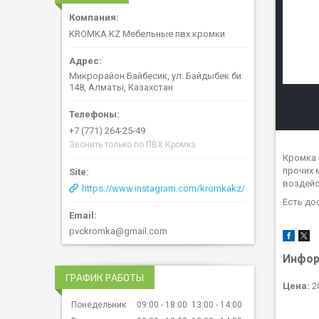
KROMKA.KZ Мебельные пвх кромки
Микрорайон Байбесик, ул. Байдыбек би
148, Алматы, Казахстан
+7 (771) 264-25-49
Звонить только по ПВХ Кромка
Кромка 
прочих 
воздейс
https://www.instagram.com/kromkakz/
Есть до
pvckromka@gmail.com
Инфор
ГРАФИК РАБОТЫ
Цена:
2
Понедельник
09:00
18:00
13:00
14:00