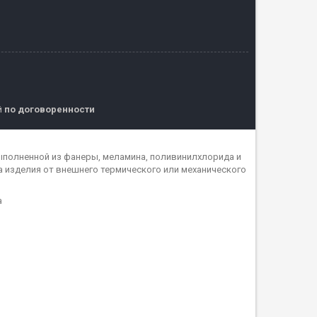
й
по договоренности
ыполненной из фанеры, меламина, поливинилхлорида и
 изделия от внешнего термического или механического
а