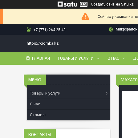
Создать сайт
на Satu.kz
Сейчас у компании н
Микрорайон 
+7 (771) 264-25-49
https://kromka.kz
ГЛАВНАЯ
ТОВАРЫ И УСЛУГИ
О НАС
Д
МАХАГО
Товары и услуги
О нас
Отзывы
КОНТАКТЫ